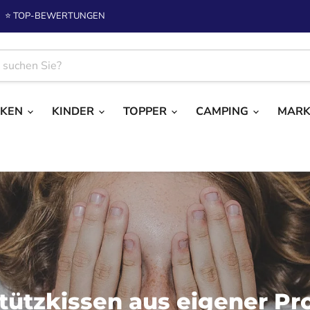
⭐ TOP-BEWERTUNGEN
CKEN
KINDER
TOPPER
CAMPING
MAR
ützkissen aus eigener Pr