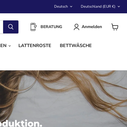
Sprache
Land
Deutsch
Deutschland
(EUR €)
Anmelden
BERATUNG
Warenk
anzeige
KEN
LATTENROSTE
BETTWÄSCHE
oduktion.