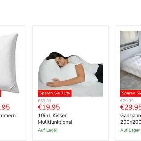
Sparen Sie
71
%
Sparen S
10in1
Ganzjahr
r
Ursprünglicher
Ursprüngli
€69,99
€69,99
Kissen
200x20
Aktueller
Aktuel
,95
€19,95
€29,9
Preis
Preis
Mulitfunktional
Preis
Preis
ammern
10in1 Kissen
Ganzjahr
Mulitfunktional
200x20
auf Lager
auf Lager