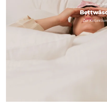
Baumwoll-Sat
Bettwäs
Zur Kollektio