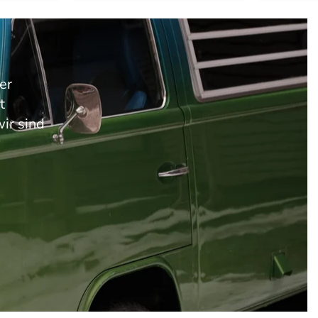
er
t
ir sind