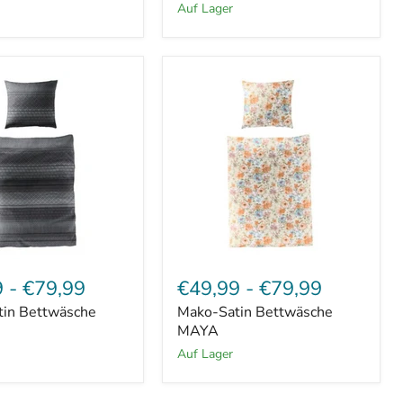
auf Lager
Mako-
Satin
9
-
€79,99
€49,99
-
€79,99
che
Bettwäsche
tin Bettwäsche
Mako-Satin Bettwäsche
MAYA
MAYA
auf Lager