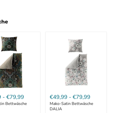
che
Mako-
Satin
9
-
€79,99
€49,99
-
€79,99
che
Bettwäsche
tin Bettwäsche
Mako-Satin Bettwäsche
DALIA
DALIA