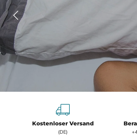
Folie
1
von
3
Kostenloser Versand
Bera
(DE)
+4