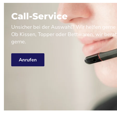
Call-Service
Unsicher bei der Auswahl? Wir helfen gerne 
Ob Kissen, Topper oder Bettwaren, wir berat
gerne.
Anrufen