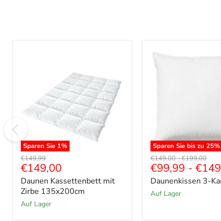
Sparen Sie
1
%
Sparen Sie bis zu
25
%
Daunen
Daunenkissen
Ursprünglicher
Ursprünglicher
Ursprüngliche
€149,99
€149,00
-
€199,00
Kassettenbett
3-
Aktueller
€149,00
€99,99
-
€149
Preis
Preis
Preis
mit
Kammern
Preis
Daunen Kassettenbett mit
Daunenkissen 3-K
Zirbe
135x200cm
Zirbe 135x200cm
auf Lager
auf Lager