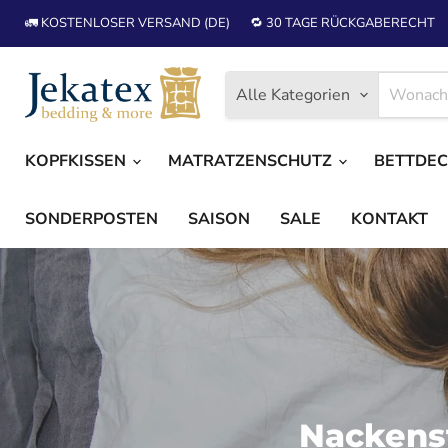
🚛 KOSTENLOSER VERSAND (DE)
🔁 30 TAGE RÜCKGABERECHT
Alle Kategorien
KOPFKISSEN
MATRATZENSCHUTZ
BETTDE
SONDERPOSTEN
SAISON
SALE
KONTAKT
Nackenst