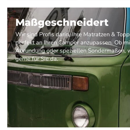
Maßgeschneidert
Wir sind Profis darin, Ihre Matratzen & Topp
perfekt an Ihren Camper anzupassen. Ob mi
Abrundung oder speziellen Sondermaßen, w
gerne für Sie da.